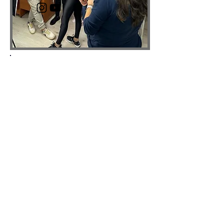
EĞITIMLERDE
KULLANACAĞIMIZ
VIDEOLARIN ÇEKIMLERI
TAMAMLANDI
Yaklaşık bir yıldır yürütmekte
olduğumuz TÜBİTAK-1001 Erken
Çocuklukta Sosyal Duygusal İyi
Oluşu Desteklemek İçin Bir Anaokulu
Modeli Önerisi başlıklı projemiz
kapsamında, yakında
başlayacağımız eğitimlerde
kullanılmak üzere video